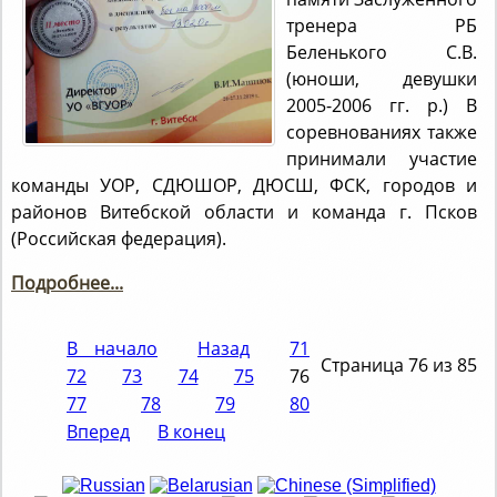
тренера РБ
Беленького С.В.
(юноши, девушки
2005-2006 гг. р.) В
соревнованиях также
принимали участие
команды УОР, СДЮШОР, ДЮСШ, ФСК, городов и
районов Витебской области и команда г. Псков
(Российская федерация).
Подробнее...
В начало
Назад
71
Страница 76 из 85
72
73
74
75
76
77
78
79
80
Вперед
В конец