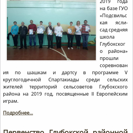
2019 года
на базе ГУО
«Подсвильс
кая ясли-
сад средняя
школа
Глубокског
о района»
прошли
соревнован
ия по шашкам и дартсу в программе V
круглогодичной Спартакиады среди сельских
жителей территорий сельсоветов Глубокского
района на 2019 год, посвященные II Европейским
играм.
Подробнее...
Первенство Глубокской районной