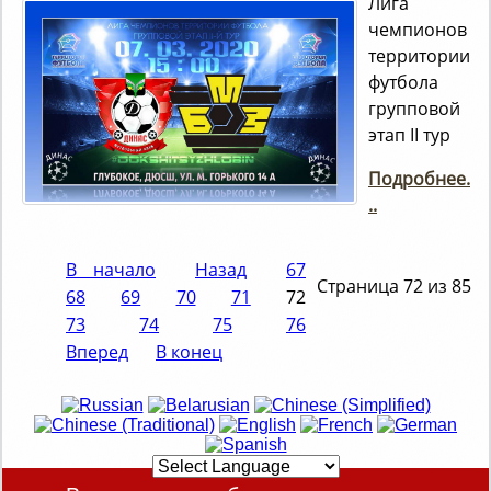
Лига
чемпионов
территории
футбола
групповой
этап ІІ тур
Подробнее.
..
В начало
Назад
67
Страница 72 из 85
68
69
70
71
72
73
74
75
76
Вперед
В конец