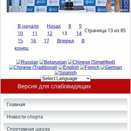
В начало
Назад
8
9
Страница 13 из 85
10
11
12
13
14
15
16
17
Вперед
В
конец
Версия для слабовидящих
Главная
Новости спорта
Спортивная школа