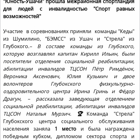
для людей с инвалидностью "Спорт равных
возможностей"
Участие в соревнованиях приняли команды "Кеды"
из Шумилино, "БЭМСС" из Ушач и "Стрела" из
Глубокого.
– В составе команды из Глубокого,
которую возглавлял капитан Кирилл Ильин, были
посетители отделения социальной реабилитации,
абилитации инвалидов ТЦСОН Пётр Римдёнок,
Вероника Аксенович, Юлия Кузьмич и двое
волонтеров Глубокского физкультурно-
оздоровительного центра Ирина Гринь и Фёдор
Драгун, – рассказала заведующая отделением
социальной реабилитации, абилитации инвалидов
ТЦСОН Наталья Мурзич
.
🏆
Команда "Стрела"
Глубокского центра социального обслуживания
населения заняла
1 место
и была награждена
победным кубком, дипломом сектора спорта и
туризма Ушачского райисполкома и сладкими