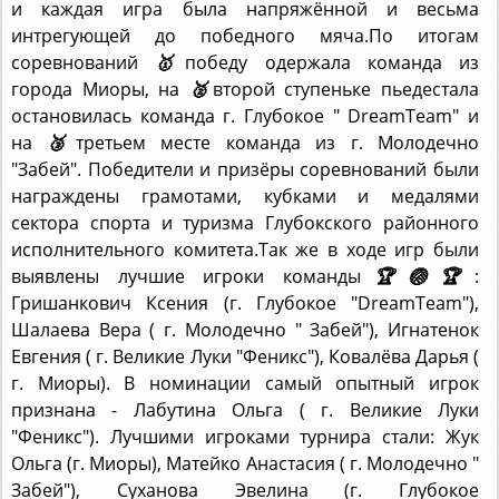
интрегующей до победного мяча.По итогам
соревнований
🥇
победу одержала команда из
города Миоры, на
🥈
второй ступеньке пьедестала
остановилась команда г. Глубокое " DreamTeam" и
на
🥉
третьем месте команда из г. Молодечно
"Забей". Победители и призёры соревнований были
награждены грамотами, кубками и медалями
сектора спорта и туризма Глубокского районного
исполнительного комитета.Так же в ходе игр были
выявлены лучшие игроки команды
🏆
🏐
🏆
:
Гришанкович Ксения (г. Глубокое "DreamTeam"),
Шалаева Вера ( г. Молодечно " Забей"), Игнатенок
Евгения ( г. Великие Луки "Феникс"), Ковалёва Дарья (
г. Миоры). В номинации самый опытный игрок
признана - Лабутина Ольга ( г. Великие Луки
"Феникс"). Лучшими игроками турнира стали: Жук
Ольга (г. Миоры), Матейко Анастасия ( г. Молодечно "
Забей"), Суханова Эвелина (г. Глубокое
"DreamTeam").Всех участников соревнований