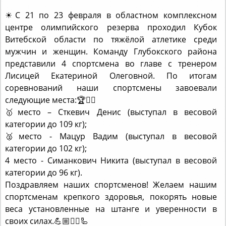
☀С 21 по 23 февраля в областном комплексном
центре олимпийского резерва проходил Кубок
Витебской области по тяжёлой атлетике среди
мужчин и женщин. Команду Глубокского района
представили 4 спортсмена во главе с тренером
Лисицей Екатериной Олеговной. По итогам
соревнований наши спортсмены завоевали
следующие места:🏆🏋‍♂
🥇место – Сткевич Денис (выступал в весовой
категории до 109 кг);
🥈место - Мацур Вадим (выступал в весовой
категории до 102 кг);
4 место - Симанкович Никита (выступал в весовой
категории до 96 кг).
Поздравляем наших спортсменов! Желаем нашим
спортсменам крепкого здоровья, покорять новые
веса установленные на штанге и уверенности в
своих силах.💪🏼🏋‍♂🦾