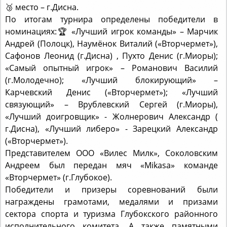
По итогам турнира определены победители в
номинациях:🏆 «Лучший игрок команды» – Марчик
Андрей (Полоцк), Наумёнок Виталий («Вторчермет»),
Сафонов Леонид (г.Дисна) , Пухто Денис (г.Миоры);
«Самый опытный игрок» – Романович Василий
(г.Молодечно); «Лучший блокирующий» –
Карчевский Денис («Вторчермет»); «Лучший
связующий» – Врублевский Сергей (г.Миоры),
«Лучший доигровщик» - Жолнерович Александр (
г.Дисна), «Лучший либеро» - Зарецкий Александр
(«Вторчермет»).
Представителем ООО «Вилес Милк», Соколовским
Андреем был передан мяч «Mikasa» команде
«Вторчермет» (г.Глубокое).
Победители и призеры соревнований были
награждены грамотами, медалями и призами
сектора спорта и туризма Глубокского районного
исполнительного комитета. А также памятными
подарками ООО «Вилес Милк» и ОАО «Глубокский