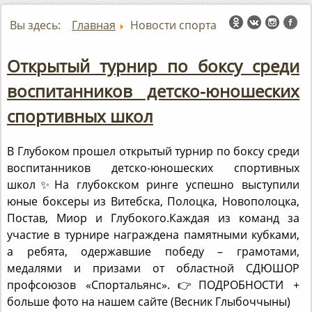
Вы здесь:
Главная
Новости спорта
Открытый турнир по боксу среди
воспитанников детско-юношеских
спортивных школ
В Глубоком прошел открытый турнир по боксу среди
воспитанников детско-юношеских спортивных
школ✨На глубокском ринге успешно выступили
юные боксеры из Витебска, Полоцка, Новополоцка,
Постав, Миор и Глубокого.Каждая из команд за
участие в турнире награждена памятными кубками,
а ребята, одержавшие победу – грамотами,
медалями и призами от областной СДЮШОР
профсоюзов «Спортальянс».👉ПОДРОБНОСТИ +
больше фото на нашем сайте (Весник Глыбоччыны)
clck.ru/3GfimN