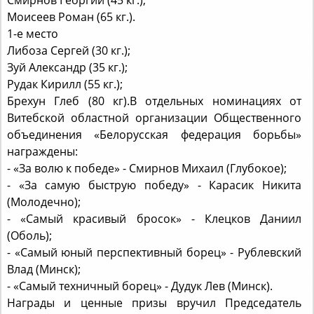
Моисеев Роман (65 кг.).
1-е место
Либоза Сергей (30 кг.);
Зуй Александр (35 кг.);
Рудак Кирилл (55 кг.);
Брехун Глеб (80 кг).В отдельных номинациях от
Витебской областной организации Общественного
объединения «Белорусская федерация борьбы»
награждены:
- «За волю к победе» - Смирнов Михаил (Глубокое);
- «За самую быструю победу» - Карасик Никита
(Молодечно);
- «Самый красивый бросок» - Клецков Даниил
(Оболь);
- «Самый юный перспективный борец» - Рублевский
Влад (Минск);
- «Самый техничный борец» - Дудук Лев (Минск).
Награды и ценные призы вручил Председатель
организации Арешонок Александр Викторович.