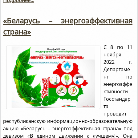
Подробнее...
«Беларусь – энергоэффективная
страна»
С 8 по 11
ноября
2022 г.
Департаме
нт по
энергоэффе
ктивности
Госстандар
та
проводит
республиканскую информационно-образовательную
акцию «Беларусь – энергоэффективная страна» под
девизом «В едином движении к лучшему!». Она