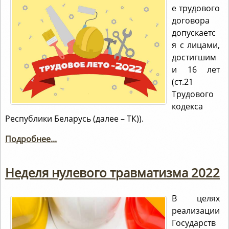
е трудового
договора
допускаетс
я с лицами,
достигшим
и 16 лет
(ст.21
Трудового
кодекса
Республики Беларусь (далее – ТК)).
Подробнее...
Неделя нулевого травматизма 2022
В целях
реализации
Государств