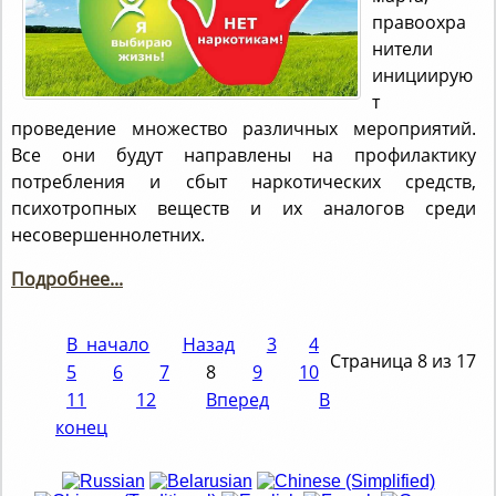
правоохра
нители
инициирую
т
проведение множество различных мероприятий.
Все они будут направлены на профилактику
потребления и сбыт наркотических средств,
психотропных веществ и их аналогов среди
несовершеннолетних.
Подробнее...
В начало
Назад
3
4
Страница 8 из 17
5
6
7
8
9
10
11
12
Вперед
В
конец