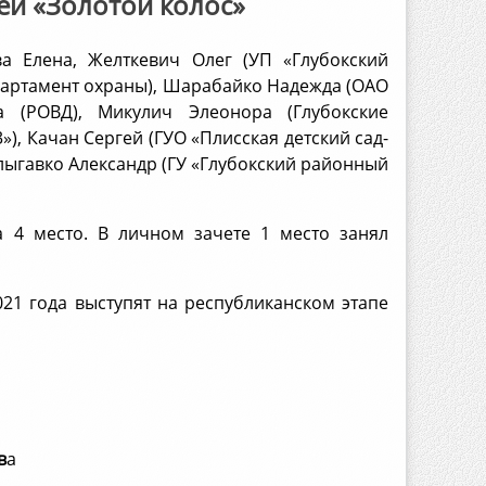
ей «Золотой колос»
а Елена, Желткевич Олег (УП «Глубокский
епартамент охраны), Шарабайко Надежда (ОАО
а (РОВД), Микулич Элеонора (Глубокские
), Качан Сергей (ГУО «Плисская детский сад-
лыгавко Александр (ГУ «Глубокский районный
 4 место. В личном зачете 1 место занял
021 года выступят на республиканском этапе
в
а