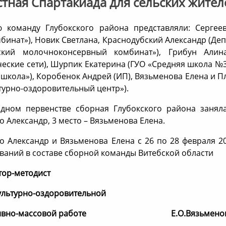
тная Спартакиада для сельских жител
 команду Глубокского района представляли: Сергеев
бинат»), Новик Светлана, Краснодубский Александр (Д
кский молочноконсервный комбинат»), Грибун Алин
ческие сети), Шурпик Екатерина (ГУО «Средняя школа №3»
 школа»), Коробенок Андрей (ИП), Вязьменова Елена и П
турно-оздоровительный центр»).
дном первенстве сборная Глубокского района заняла
о Александр, 3 место – Вязьменова Елена.
о Александр и Вязьменова Елена с 26 по 28 февраля 2
ваний в составе сборной команды Витебской области
тор-методист
ультурно-оздоровительной
ртивно-массовой работе Е.О.Вязьмено