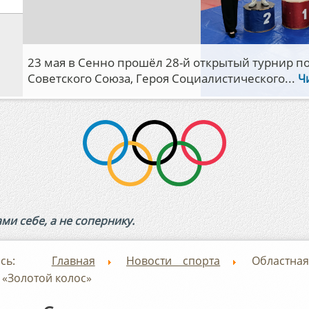
 в Минске прошли финалы республиканских соревнов
иги «Мяч над сеткой».В...
Читать далее...
и себе, а не сопернику.
десь:
Главная
Новости спорта
Областна
 «Золотой колос»