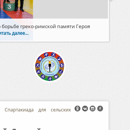
аний детско-юношеской
я Спартакиада для сельских