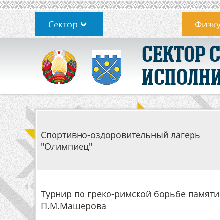
Сектор
Физку
СЕКТОР 
ИСПОЛНИ
Спортивно-оздоровительный лагерь
"Олимпиец"
Турнир по греко-римской борьбе памяти
П.М.Машерова