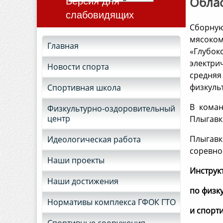
Облас
Версия для
слабовидящих
Сборную
мясоком
Главная
«Глубо
электри
Новости спорта
средняя
физкуль
Спортивная школа
В коман
Физкультурно-оздоровительный
центр
Плыгавк
Плыгавк
Идеологическая работа
соревно
Наши проекты
Инструк
Наши достижения
по физк
Нормативы комплекса ГФОК ГТО
и спо
Спортивные сооружения