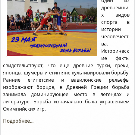
один из
древнейши
х видов
спорта в
истории
человечест
ва.
Историческ
ие факты
свидетельствуют, что еще древние турки, греки,
японцы, шумеры и египтяне культивировали борьбу.
Ранние египетские и вавилонские рельефы
изображают борцов, в Древней Греции борьба
занимала доминирующее место в легендах и
литературе. Борьба изначально была украшением
Олимпийских игр.
Подробнее...