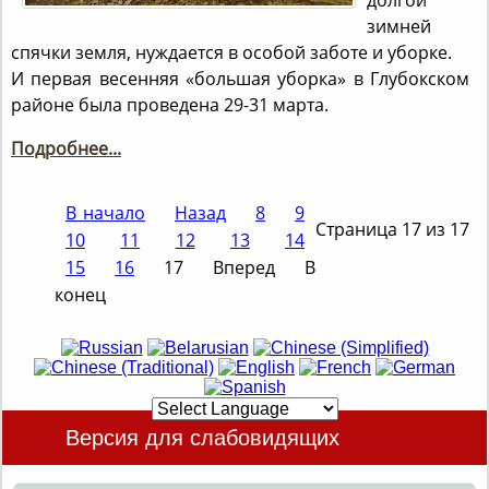
зимней
спячки земля, нуждается в особой заботе и уборке.
И первая весенняя «большая уборка» в Глубокском
районе была проведена 29-31 марта.
Подробнее...
В начало
Назад
8
9
Страница 17 из 17
10
11
12
13
14
15
16
17
Вперед
В
конец
Версия для слабовидящих