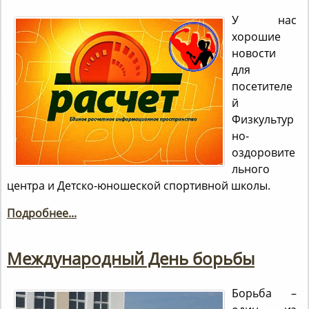
У нас
хорошие
новости
для
посетителе
й
Физкультур
но-
оздоровите
льного
центра и Детско-юношеской спортивной школы.
Подробнее...
Международный День борьбы
Борьба –