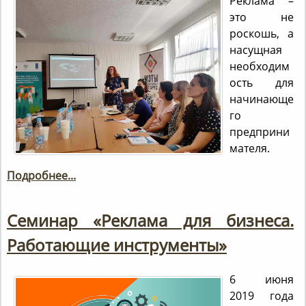
Реклама –
это не
роскошь, а
насущная
необходим
ость для
начинающе
го
предприни
мателя.
Подробнее...
Семинар «Реклама для бизнеса.
Работающие инструменты»
6 июня
2019 года